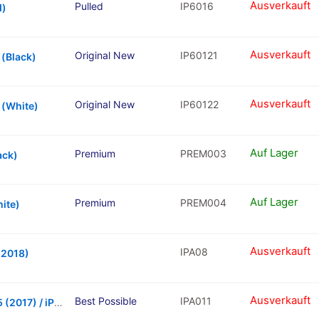
Ausverkauft
Pulled
IP6016
d)
Ausverkauft
Original New
IP60121
 (Black)
Ausverkauft
Original New
IP60122
) (White)
Auf Lager
Premium
PREM003
ack)
Auf Lager
Premium
PREM004
hite)
Ausverkauft
IPA08
 (2018)
Ausverkauft
Best Possible
IPA011
Replacement Battery For iPad Air 1 / iPad 5 (2017) / iPad 6 (2018) / iPad 7 (2019) / iPad 8 (2020) / iPad 9 (2021)