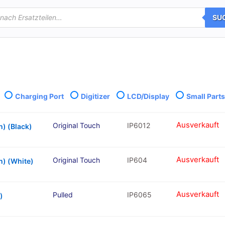
SU
Charging Port
Digitizer
LCD/Display
Small Part
Ausverkauft
Original Touch
IP6012
h) (Black)
Ausverkauft
Original Touch
IP604
ch) (White)
Ausverkauft
Pulled
IP6065
)