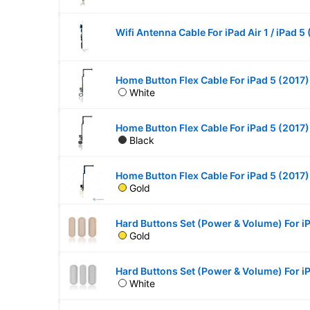
White
Black
Gold
Gold
White