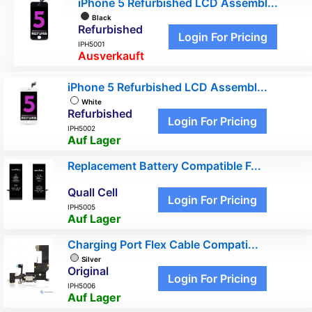
iPhone 5 Refurbished LCD Assembl...
Black
Refurbished
Login For Pricing
IPH5001
Ausverkauft
iPhone 5 Refurbished LCD Assembl...
White
Refurbished
Login For Pricing
IPH5002
Auf Lager
Replacement Battery Compatible F...
Quall Cell
Login For Pricing
IPH5005
Auf Lager
Charging Port Flex Cable Compati...
Silver
Original
Login For Pricing
IPH5006
Auf Lager