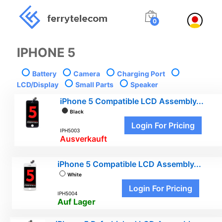
0
IPHONE 5
Battery
Camera
Charging Port
LCD/Display
Small Parts
Speaker
iPhone 5 Compatible LCD Assembly...
Black
Login For Pricing
IPH5003
Ausverkauft
iPhone 5 Compatible LCD Assembly...
White
Login For Pricing
IPH5004
Auf Lager