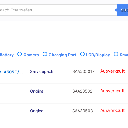
SU
Battery
Camera
Charging Port
LCD/Display
Smal
Ausverkauft
Servicepack
SAA505017
Galaxy A50 Black OLED Touchscreen – SM-A505F / GH82-19204A / GH82-19713A / GH82-19714A / GH82-19289A (Service Pack)
Ausverkauft
Original
SAA20502
Ausverkauft
Original
SAA30503