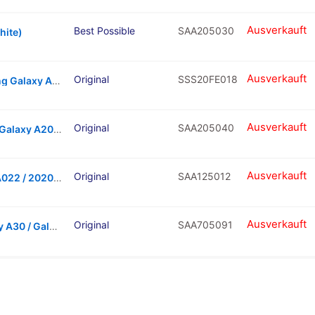
Ausverkauft
Best Possible
SAA205030
hite)
Ausverkauft
Original
SSS20FE018
Tester Cable (LCD Assembly) For Samsung Galaxy A30 / A50 / A70 / S20 FE 4G / Z Flip 3 / Z Flip 4
Ausverkauft
Original
SAA205040
Antenna Connecting Cable For Samsung Galaxy A20 (A205 / 2019) / A50 (A505 / 2019) (2 Piece Set)
Ausverkauft
Original
SAA125012
Loudspeaker For Samsung Galaxy A02 (A022 / 2020) / A10E / A20E / A04S / A10 / A12 / A12 Nacho / A20 / A21S / A22 4G / A30S / A31 / A40 / A41 / A50 / A50S / A7
Ausverkauft
Original
SAA705091
Earphone Speaker for Galaxy A12 / Galaxy A30 / Galaxy A30s / Galaxy A40/Galaxy A50 / Galaxy A51 / Galaxy A70 / Galaxy A71