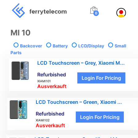
0
MI 10
Backcover
Battery
LCD/Display
Small
Parts
LCD Touchscreen – Grey, Xiaomi M...
Refurbished
Login For Pricing
XIAMI101
Ausverkauft
LCD Touchscreen – Green, Xiaomi ...
Refurbished
Login For Pricing
XIAMI102
Ausverkauft