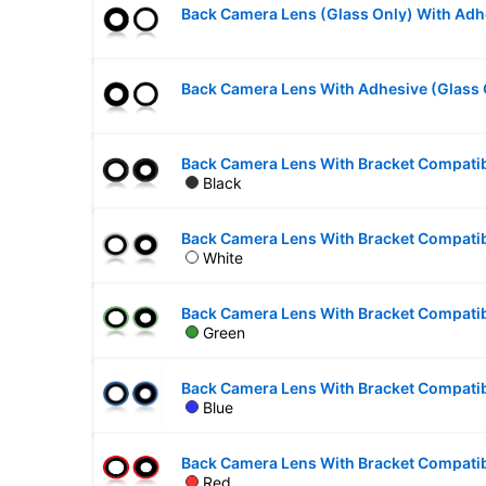
Black
White
Green
Blue
Red