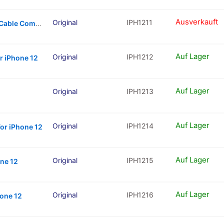
Ausverkauft
Original
IPH1211
Earpiece Speaker With Proximity Sensor Cable Compatible For iPhone 12 (Warning: Soldering Required Compatible For Face Id Functionality)
Auf Lager
Original
IPH1212
r iPhone 12
Auf Lager
Original
IPH1213
Auf Lager
Original
IPH1214
or iPhone 12
Auf Lager
Original
IPH1215
one 12
Auf Lager
Original
IPH1216
hone 12