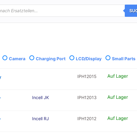
SU
Camera
Charging Port
LCD/Display
Small Parts
Auf Lager
IPH12015
y
Auf Lager
Incell JK
IPH12013
y
Auf Lager
Incell RJ
IPH12012
y