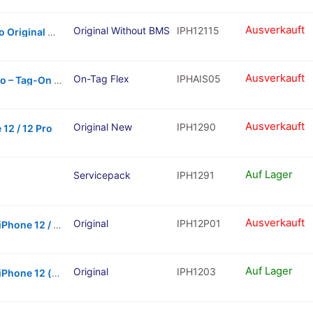
Ausverkauft
Original Without BMS
IPH12115
Replacement Battery for iPhone 12 / 12 Pro Original New Without BMS Chip
Ausverkauft
On-Tag Flex
IPHAIS05
Apple Battery for iPhone 12 / iPhone 12 Pro – Tag-On Flex
Ausverkauft
Original New
IPH1290
 12 / 12 Pro
Auf Lager
Servicepack
IPH1291
Ausverkauft
Original
IPH12P01
Charging Port Flex Cable Compatible For iPhone 12 / 12 Pro (Gold) (Premium)
Auf Lager
Original
IPH1203
Charging Port Flex Cable Compatible For iPhone 12 (Red) (Premium)