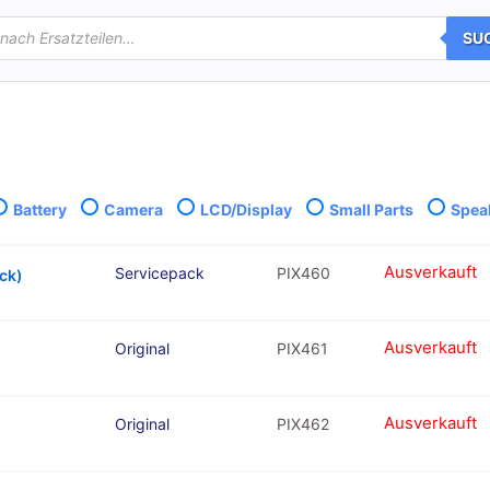
SU
Battery
Camera
LCD/Display
Small Parts
Spea
Ausverkauft
Servicepack
PIX460
ck)
Ausverkauft
Original
PIX461
Ausverkauft
Original
PIX462