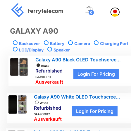
0
GALAXY A90
Backcover
Battery
Camera
Charging Port
LCD/Display
Speaker
Galaxy A90 Black OLED Touchscree...
Black
Refurbished
Login For Pricing
SAA900011
Ausverkauft
Galaxy A90 White OLED Touchscree...
White
Refurbished
Login For Pricing
SAA900012
Ausverkauft