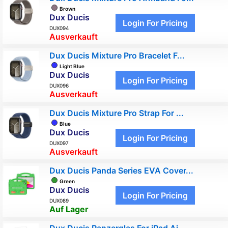
Brown
Dux Ducis
Login For Pricing
DUX094
Ausverkauft
Dux Ducis Mixture Pro Bracelet F...
Light Blue
Dux Ducis
Login For Pricing
DUX096
Ausverkauft
Dux Ducis Mixture Pro Strap For ...
Blue
Dux Ducis
Login For Pricing
DUX097
Ausverkauft
Dux Ducis Panda Series EVA Cover...
Green
Dux Ducis
Login For Pricing
DUX089
Auf Lager
Dux Ducis Panzerglas For iPad Ai...