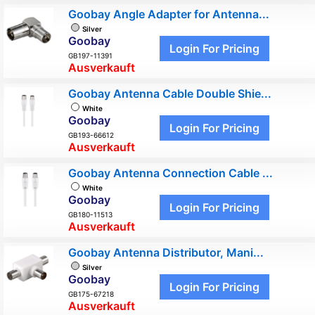
Goobay Angle Adapter for Antenna...
Silver
Goobay
Login For Pricing
GB197-11391
Ausverkauft
Goobay Antenna Cable Double Shie...
White
Goobay
Login For Pricing
GB193-66612
Ausverkauft
Goobay Antenna Connection Cable ...
White
Goobay
Login For Pricing
GB180-11513
Ausverkauft
Goobay Antenna Distributor, Mani...
Silver
Goobay
Login For Pricing
GB175-67218
Ausverkauft