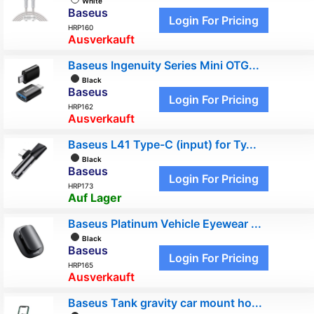
White
Baseus
Login For Pricing
HRP160
Ausverkauft
Baseus Ingenuity Series Mini OTG...
Black
Baseus
Login For Pricing
HRP162
Ausverkauft
Baseus L41 Type-C (input) for Ty...
Black
Baseus
Login For Pricing
HRP173
Auf Lager
Baseus Platinum Vehicle Eyewear ...
Black
Baseus
Login For Pricing
HRP165
Ausverkauft
Baseus Tank gravity car mount ho...