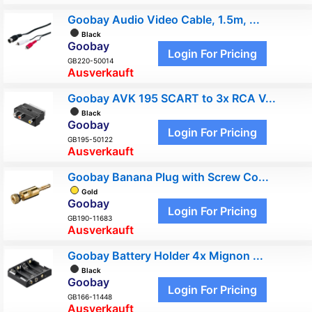
Goobay Audio Video Cable, 1.5m, ...
Black
Goobay
Login For Pricing
GB220-50014
Ausverkauft
Goobay AVK 195 SCART to 3x RCA V...
Black
Goobay
Login For Pricing
GB195-50122
Ausverkauft
Goobay Banana Plug with Screw Co...
Gold
Goobay
Login For Pricing
GB190-11683
Ausverkauft
Goobay Battery Holder 4x Mignon ...
Black
Goobay
Login For Pricing
GB166-11448
Ausverkauft