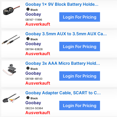
Goobay 1x 9V Block Battery Holde...
Black
Goobay
Login For Pricing
GB167-11996
Ausverkauft
Goobay 3.5mm AUX to 3.5mm AUX Ca...
Black
Goobay
Login For Pricing
GB194-63828
Ausverkauft
Goobay 3x AAA Micro Battery Hold...
Black
Goobay
Login For Pricing
GB168-48143
Ausverkauft
Goobay Adapter Cable, SCART to C...
Black
Goobay
Login For Pricing
GB224-50364
Ausverkauft