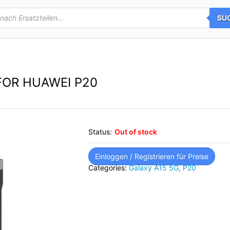
SU
FOR HUAWEI P20
Status:
Out of stock
Einloggen / Registrieren für Preise
Categories:
Galaxy A15 5G
,
P20