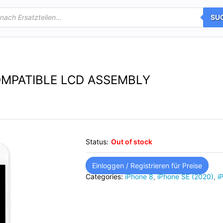
SU
OMPATIBLE LCD ASSEMBLY
Status:
Out of stock
Einloggen / Registrieren für Preise
Categories:
iPhone 8
,
iPhone SE (2020)
,
i