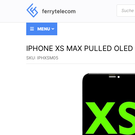
Products
search
MENU
IPHONE XS MAX PULLED OLED
SKU:
IPHXSM05