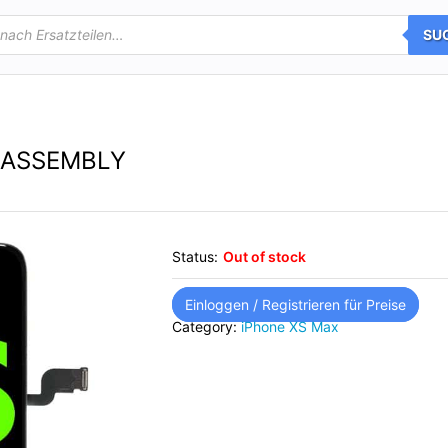
SU
 ASSEMBLY
Status:
Out of stock
Einloggen / Registrieren für Preise
Category:
iPhone XS Max