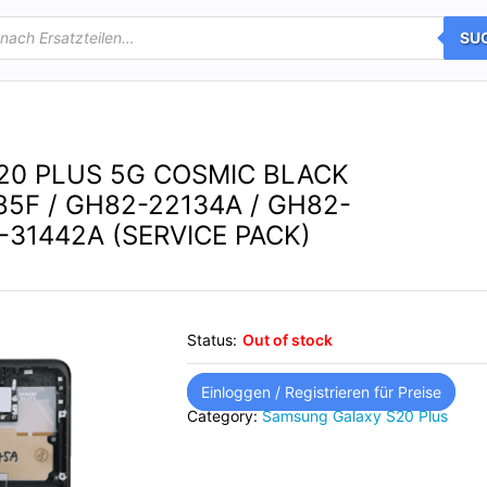
SU
S20 PLUS 5G COSMIC BLACK
5F / GH82-22134A / GH82-
-31442A (SERVICE PACK)
Status:
Out of stock
Einloggen / Registrieren für Preise
Category:
Samsung Galaxy S20 Plus