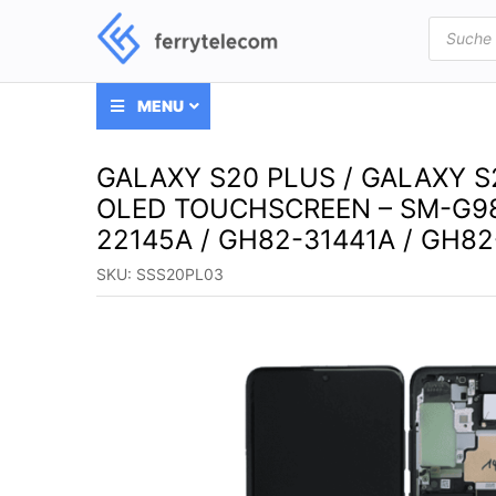
Products
search
MENU
GALAXY S20 PLUS / GALAXY 
OLED TOUCHSCREEN – SM-G98
22145A / GH82-31441A / GH82
SKU:
SSS20PL03