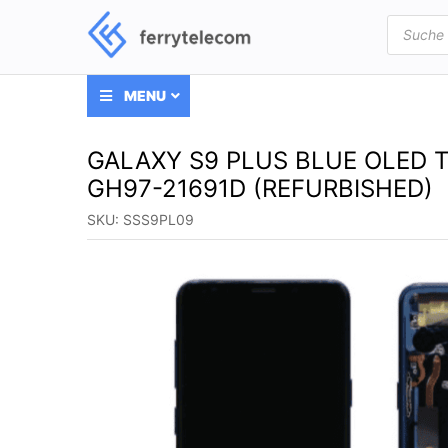
Products
search
MENU
GALAXY S9 PLUS BLUE OLED 
GH97-21691D (REFURBISHED)
SKU:
SSS9PL09