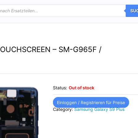
SU
TOUCHSCREEN – SM-G965F /
Status:
Out of stock
Einloggen / Registrieren für Preise
Category:
Samsung Galaxy S9 Plus