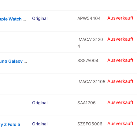
Ausverkauft
Original
APW54404
Force Touch Sensor With Adhesive For Apple Watch Series 5 / SE – 44MM
Ausverkauft
IMACA13120
4
Ausverkauft
SSS7A004
Hard Menu And Return Buttons For Samsung Galaxy S7 Active (Titanium Gray)
Ausverkauft
IMACA131105
Ausverkauft
Original
SAA1706
Ausverkauft
Original
SZSFO5006
y Z Fold 5