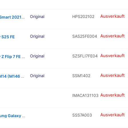
Ausverkauft
Original
HPS202102
Charging Connector Board For Huawei P Smart 2021 (Black)
Ausverkauft
Original
SAS25FE004
y S25 FE
Ausverkauft
Original
SZSFLI7FE04
Charging Port Board For Samsung Galaxy Z Flip 7 FE 5G
Ausverkauft
Original
SSM1402
Dual Sim Card Tray For Samsung Galaxy M14 (M146 / 2023) (Navy Blue)
Ausverkauft
IMACA131103
Ausverkauft
SSS7A003
Hard Menu And Return Buttons For Samsung Galaxy S7 Active (Green Camo)