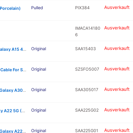
Ausverkauft
Pulled
PIX384
Porcelain)
Ausverkauft
IMACA14180
6
Ausverkauft
Original
SAA15403
Volume Button Flex Cable For Samsung Galaxy A15 4G / 5G
Ausverkauft
Original
SZSFO5007
Mainboard To Daughterboard Connector Cable For Samsung Galaxy Z Fold 5 5G (F946)
Ausverkauft
Original
SAA305017
Antenna Connecting Cable For Samsung Galaxy A30 (A305 / 2019) – 2 Piece Set
Ausverkauft
Original
SAA225G02
Mainboard Flex Cable For Samsung Galaxy A22 5G (A226 / 2021)
Ausverkauft
Original
SAA225G01
Antenna Connecting Cable For Samsung Galaxy A22 5G (A226 / 2021) – 2 Piece Set