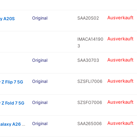
Ausverkauft
Original
SAA20S02
xy A20S
Ausverkauft
IMACA14190
3
Ausverkauft
Original
SAA30703
Ausverkauft
Original
SZSFLI7006
Z Flip 7 5G
Ausverkauft
Original
SZSFO7006
 Z Fold 7 5G
Ausverkauft
Original
SAA265006
Charging Port With Board For Samsung Galaxy A26 5G