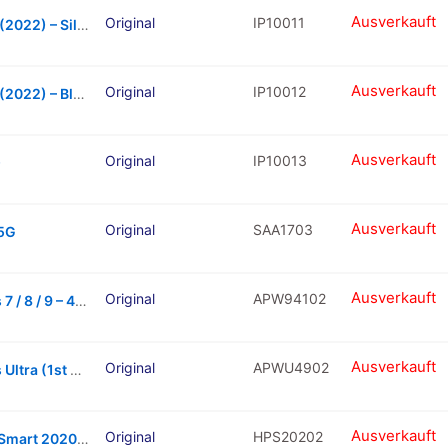
Ausverkauft
Original
IP10011
Fingerprint Sensor Flex Cable for iPad 10 (2022) – Silver
Ausverkauft
Original
IP10012
Fingerprint Sensor Flex Cable for iPad 10 (2022) – Blue
Ausverkauft
Original
IP10013
)
Ausverkauft
Original
SAA1703
 5G
Ausverkauft
Original
APW94102
Front Cover Glass For Apple Watch Series 7 / 8 / 9 – 41mm
Ausverkauft
Original
APWU4902
Front Cover Glass For Apple Watch Series Ultra (1st Gen) – 49mm
Ausverkauft
Original
HPS20202
Charging Connector Board For Huawei P Smart 2020 (Black)