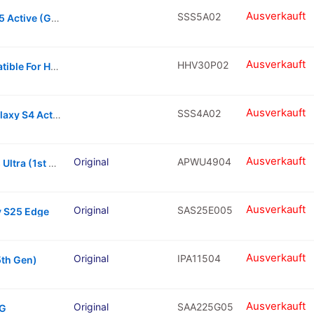
Ausverkauft
SSS5A02
Home Button Keys For Samsung Galaxy S5 Active (Grey)
Ausverkauft
HHV30P02
Power & Volume Button Flex Cable Compatible For Huawei Honor V30 Pro
Ausverkauft
SSS4A02
Power Button Flex Cable For Samsung Galaxy S4 Active
Ausverkauft
Original
APWU4904
Battery Flex Cable For Apple Watch Series Ultra (1st Gen) – 49mm
Ausverkauft
Original
SAS25E005
y S25 Edge
Ausverkauft
Original
IPA11504
5th Gen)
Ausverkauft
Original
SAA225G05
5G